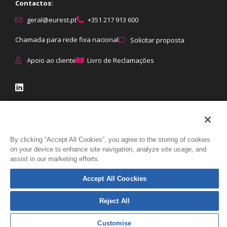
Contactos:
geral@eurest.pt
+351 217 913 600
Chamada para rede fixa nacional
Solicitar proposta
Apoio ao cliente
Livro de Reclamações
© Eurest All rights reserved
|
Proteção de dados
:
Política de
By clicking “Accept All Cookies”, you agree to the storing of cookies
Privacidade
|
Política de Cookies
|
Direitos dos titulares
|
Como tratamos
on your device to enhance site navigation, analyze site usage, and
assist in our marketing efforts.
os dados
Accept All Coockies
Reject All
Customise