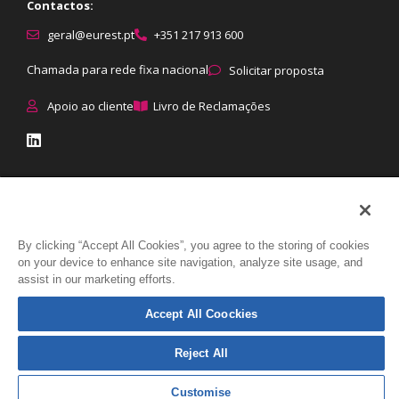
Contactos:
geral@eurest.pt
+351 217 913 600
Chamada para rede fixa nacional
Solicitar proposta
Apoio ao cliente
Livro de Reclamações
© Eurest All rights reserved
|
Proteção de dados
:
Política de
Privacidade
|
Política de Cookies
|
Direitos dos titulares
|
Como tratamos
By clicking “Accept All Cookies”, you agree to the storing of cookies
on your device to enhance site navigation, analyze site usage, and
assist in our marketing efforts.
os dados
Accept All Coockies
Reject All
Customise