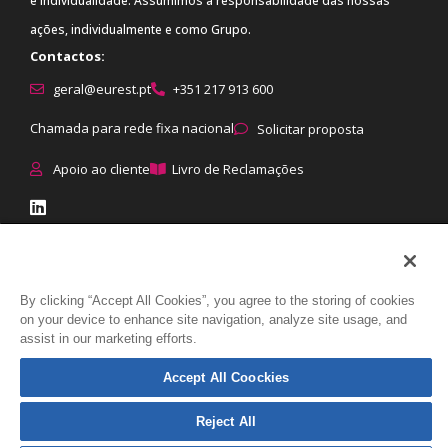
e individualidade. Assumimos a responsabilidade das nossas
ações, individualmente e como Grupo.
Contactos:
geral@eurest.pt
+351 217 913 600
Chamada para rede fixa nacional
Solicitar proposta
Apoio ao cliente
Livro de Reclamações
© Eurest All rights reserved
|
Proteção de dados
:
Política de
By clicking “Accept All Cookies”, you agree to the storing of cookies
on your device to enhance site navigation, analyze site usage, and
Privacidade
|
Política de Cookies
|
Direitos dos titulares
|
Como tratamos
assist in our marketing efforts.
os dados
Accept All Coockies
Reject All