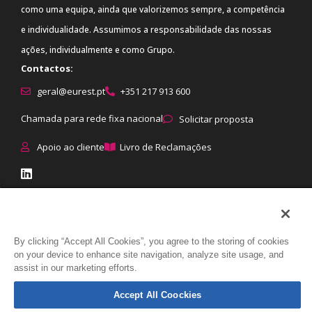
como uma equipa, ainda que valorizemos sempre, a competência
e individualidade. Assumimos a responsabilidade das nossas
ações, individualmente e como Grupo.
Contactos:
geral@eurest.pt
+351 217 913 600
Chamada para rede fixa nacional
Solicitar proposta
Apoio ao cliente
Livro de Reclamações
© Eurest All rights reserved
|
Proteção de dados
:
Política de
By clicking “Accept All Cookies”, you agree to the storing of cookies
on your device to enhance site navigation, analyze site usage, and
Privacidade
|
Política de Cookies
|
Direitos dos titulares
|
Como tratamos
assist in our marketing efforts.
os dados
Accept All Coockies