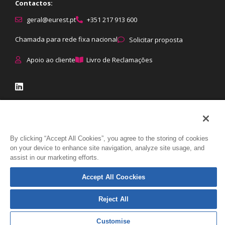
Contactos:
geral@eurest.pt
+351 217 913 600
Chamada para rede fixa nacional
Solicitar proposta
Apoio ao cliente
Livro de Reclamações
© Eurest All rights reserved
|
Proteção de dados
:
Política de
By clicking “Accept All Cookies”, you agree to the storing of cookies
Privacidade
|
Política de Cookies
|
Direitos dos titulares
|
Como tratamos
on your device to enhance site navigation, analyze site usage, and
assist in our marketing efforts.
os dados
Accept All Coockies
Reject All
Customise