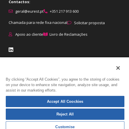
Contactos:
geral@eurest.pt
+351 217 913 600
Chamada para rede fixa nacional
Solicitar proposta
Apoio ao cliente
Livro de Reclamações
© Eurest All rights reserved
|
Proteção de dados
:
Política de
By clicking “Accept All Cookies”, you agree to the storing of cookies
Privacidade
|
Política de Cookies
|
Direitos dos titulares
|
Como tratamos
on your device to enhance site navigation, analyze site usage, and
assist in our marketing efforts.
os dados
Accept All Coockies
Reject All
Customise