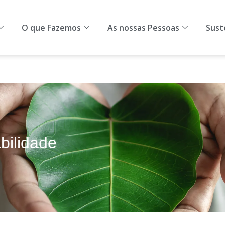
omos
O que Fazemos
As nossas Pessoas
Sustentab
O que Fazemos
As nossas Pessoas
Sust
bilidade