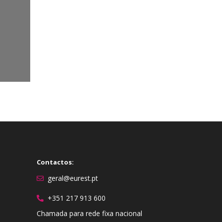
Contactos:
geral@eurest.pt
+351 217 913 600
Chamada para rede fixa nacional