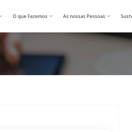
omos
O que Fazemos
As nossas Pessoas
Sustentab
O que Fazemos
As nossas Pessoas
Sust