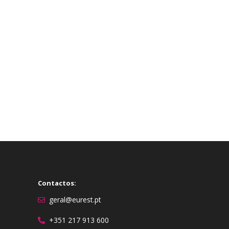
Contactos:
geral@eurest.pt
+351 217 913 600