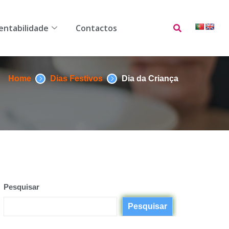
ilidade
Contactos
entabilidade
Contactos
Home
Dias Festivos
Dia da Criança
Pesquisar
Pesquisar