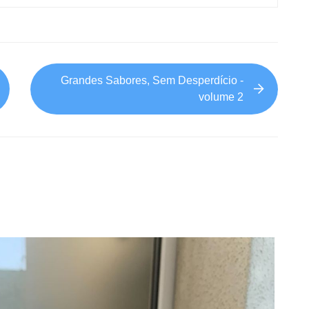
Grandes Sabores, Sem Desperdício -
volume 2