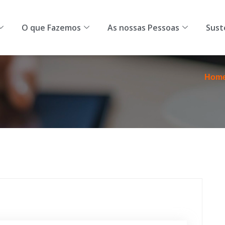
omos
O que Fazemos
As nossas Pessoas
Sustentab
O que Fazemos
As nossas Pessoas
Sust
Hom