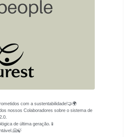
metidos com a sustentabilidade!🤝🌍
dos nossos Colaboradores sobre o sistema de
2.0.
lógica de última geração.📱
ntável.🤗🍃