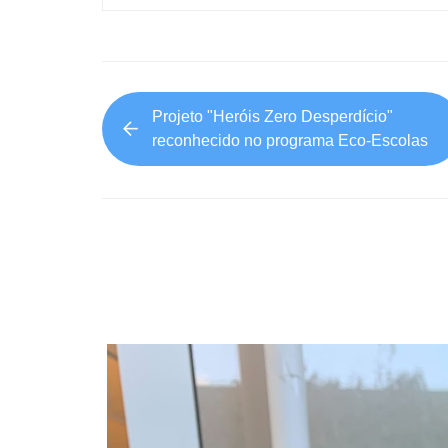
Projeto "Heróis Zero Desperdício"
reconhecido no programa Eco-Escolas