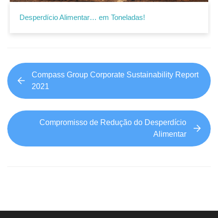
Desperdício Alimentar… em Toneladas!
Compass Group Corporate Sustainability Report
2021
Compromisso de Redução do Desperdício
Alimentar