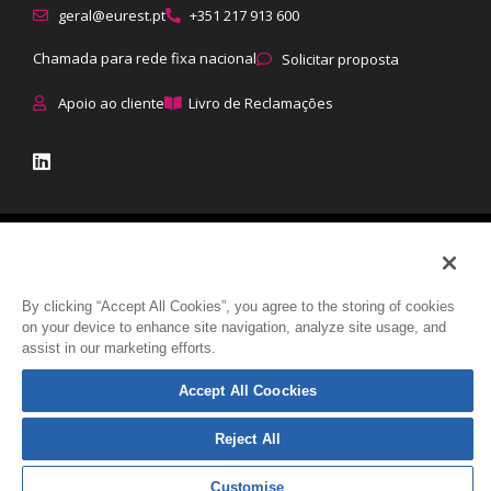
geral@eurest.pt
+351 217 913 600
Chamada para rede fixa nacional
Solicitar proposta
Apoio ao cliente
Livro de Reclamações
© Eurest All rights reserved
|
Proteção de dados
:
Política de
Privacidade
|
Política de Cookies
|
Direitos dos titulares
|
Como tratamos
By clicking “Accept All Cookies”, you agree to the storing of cookies
on your device to enhance site navigation, analyze site usage, and
os dados
assist in our marketing efforts.
Accept All Coockies
Reject All
Customise