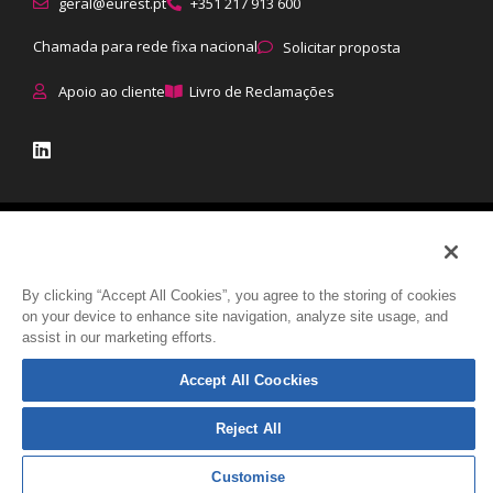
geral@eurest.pt
+351 217 913 600
Chamada para rede fixa nacional
Solicitar proposta
Apoio ao cliente
Livro de Reclamações
© Eurest All rights reserved
|
Proteção de dados
:
Política de
Privacidade
|
Política de Cookies
|
Direitos dos titulares
|
Como tratamos
By clicking “Accept All Cookies”, you agree to the storing of cookies
on your device to enhance site navigation, analyze site usage, and
os dados
assist in our marketing efforts.
Accept All Coockies
Reject All
Customise