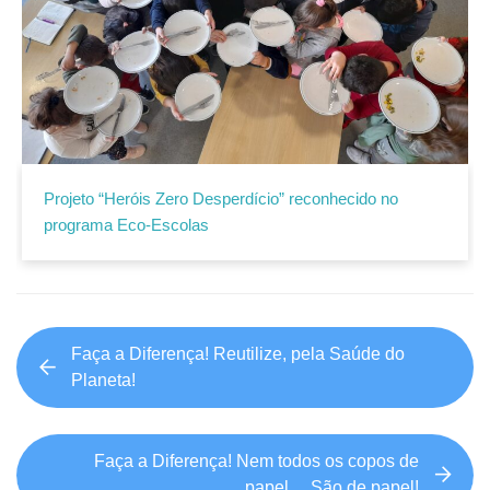
Projeto “Heróis Zero Desperdício” reconhecido no
programa Eco-Escolas
Faça a Diferença! Reutilize, pela Saúde do
Planeta!
Faça a Diferença! Nem todos os copos de
papel… São de papel!